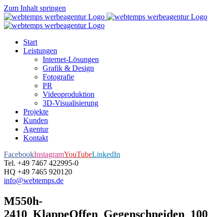
Zum Inhalt springen
Start
Leistungen
Internet-Lösungen
Grafik & Design
Fotografie
PR
Videoproduktion
3D-Visualisierung
Projekte
Kunden
Agentur
Kontakt
Facebook
Instagram
YouTube
LinkedIn
Tel. +49 7467 422995-0
HQ +49 7465 920120
info@webtemps.de
M550h-
2410_KlappeOffen_Gegenschneiden_100