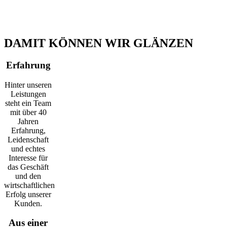
Mit den meisten unserer Kunden arbeiten wir seit vielen Jahren
zusammen. Sie kommen wieder und das ist es, was uns wirklich
glücklich macht.
DAMIT KÖNNEN WIR GLÄNZEN
Erfahrung
Hinter unseren
Leistungen
steht ein Team
mit über 40
Jahren
Erfahrung,
Leidenschaft
und echtes
Interesse für
das Geschäft
und den
wirtschaftlichen
Erfolg unserer
Kunden.
Aus einer