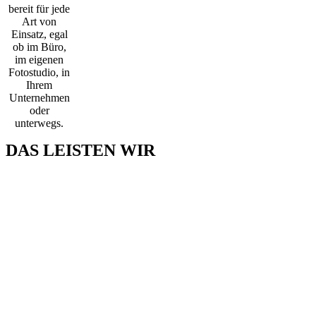
bereit für jede
Art von
Einsatz, egal
ob im Büro,
im eigenen
Fotostudio, in
Ihrem
Unternehmen
oder
unterwegs.
DAS LEISTEN WIR
Internet-Lösungen
Wir gestalten und strukturieren Ihre Seiten und Inhalte optimal, um
für Sie und den Besucher einen höchstmöglicher Nutz- und
Mehrwert zu erreichen.