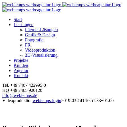
Zum
Inhalt
springen
Start
Leistungen
Internet-Lösungen
Grafik & Design
Fotografie
PR
Videoproduktion
3D-Visualisierung
Projekte
Kunden
Agentur
Kontakt
Facebook
Instagram
YouTube
LinkedIn
Tel. +49 7467 422995-0
HQ +49 7465 920120
info@webtemps.de
Videoproduktion
webtemps-login
2019-03-14T10:51:33+01:00
Videoproduktion