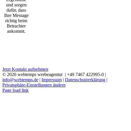
und sorgen
dafür, dass
Ihre Message
richtig beim
Betrachter
ankommt.
Sie möchten Ihr Unternehmen und Ihre
Produkte in einem Video präsentieren?
Fragen Sie uns unverbindlich an. Wir beraten Sie gerne!
Jetzt Kontakt aufnehmen
©
2026 webtemps werbeagentur | +49 7467 422995-0 |
info@webtemps.de
|
Impressum
|
Datenschutzerklärung
|
Privatsphäre-Einstellungen ändern
Facebook
Instagram
YouTube
LinkedIn
Page load link
Nach
oben