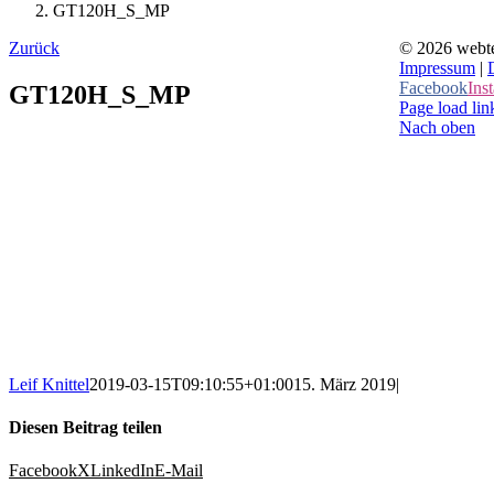
GT120H_S_MP
Zurück
©
2026 webt
Impressum
|
Facebook
Ins
GT120H_S_MP
Page load lin
Nach oben
Leif Knittel
2019-03-15T09:10:55+01:00
15. März 2019
|
Diesen Beitrag teilen
Facebook
X
LinkedIn
E-Mail