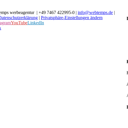
emps werbeagentur | +49 7467 422995-0 |
info@webtemps.de
|
Datenschutzerklärung
|
Privatsphäre-Einstellungen ändern
tagram
YouTube
LinkedIn
k