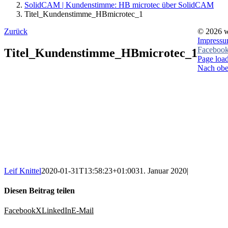
SolidCAM | Kundenstimme: HB microtec über SolidCAM
Titel_Kundenstimme_HBmicrotec_1
Zurück
©
2026 w
Impress
Faceboo
Titel_Kundenstimme_HBmicrotec_1
Page load
Nach ob
Leif Knittel
2020-01-31T13:58:23+01:00
31. Januar 2020
|
Diesen Beitrag teilen
Facebook
X
LinkedIn
E-Mail