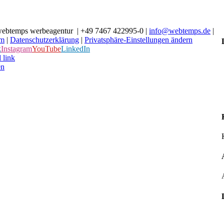
ebtemps werbeagentur | +49 7467 422995-0 |
info@webtemps.de
|
um
|
Datenschutzerklärung
|
Privatsphäre-Einstellungen ändern
k
Instagram
YouTube
LinkedIn
 link
en