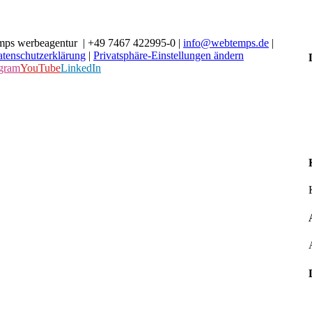
ps werbeagentur | +49 7467 422995-0 |
info@webtemps.de
|
tenschutzerklärung
|
Privatsphäre-Einstellungen ändern
agram
YouTube
LinkedIn