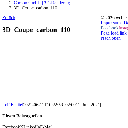
Carbon GmbH | 3D-Rendering
3D_Coupe_carbon_110
Zurück
©
2026 webtem
Impressum
|
Da
Facebook
Inst
3D_Coupe_carbon_110
Page load link
Nach oben
Leif Knittel
2021-06-11T10:22:58+02:00
11. Juni 2021
|
Diesen Beitrag teilen
Facebook
X
LinkedIn
E-Mail