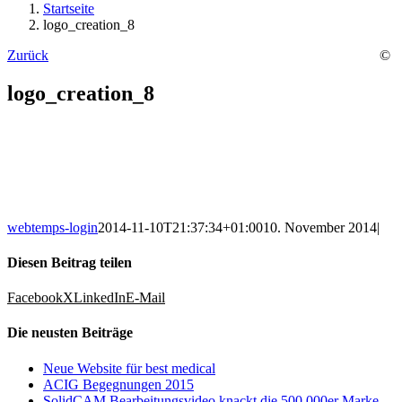
Startseite
logo_creation_8
Zurück
©
logo_creation_8
webtemps-login
2014-11-10T21:37:34+01:00
10. November 2014
|
Diesen Beitrag teilen
Facebook
X
LinkedIn
E-Mail
Die neusten Beiträge
Neue Website für best medical
ACIG Begegnungen 2015
SolidCAM Bearbeitungsvideo knackt die 500.000er Marke