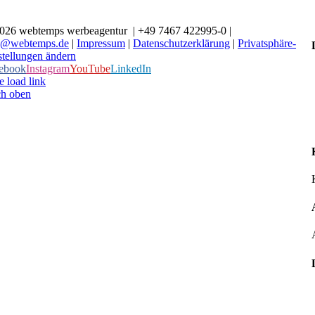
026 webtemps werbeagentur | +49 7467 422995-0 |
o@webtemps.de
|
Impressum
|
Datenschutzerklärung
|
Privatsphäre-
stellungen ändern
ebook
Instagram
YouTube
LinkedIn
e load link
h oben