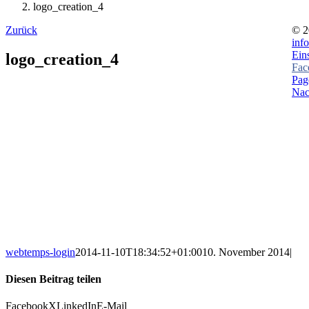
logo_creation_4
Zurück
©
2
inf
Ein
logo_creation_4
Fac
Pag
Nac
webtemps-login
2014-11-10T18:34:52+01:00
10. November 2014
|
Diesen Beitrag teilen
Facebook
X
LinkedIn
E-Mail