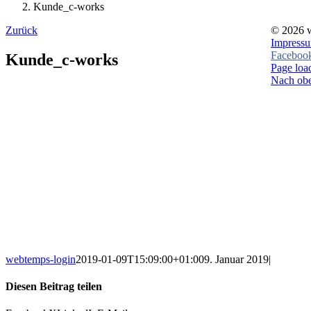
Kunde_c-works
Zurück
©
2026 
Impress
Faceboo
Kunde_c-works
Page load
Nach ob
webtemps-login
2019-01-09T15:09:00+01:00
9. Januar 2019
|
Diesen Beitrag teilen