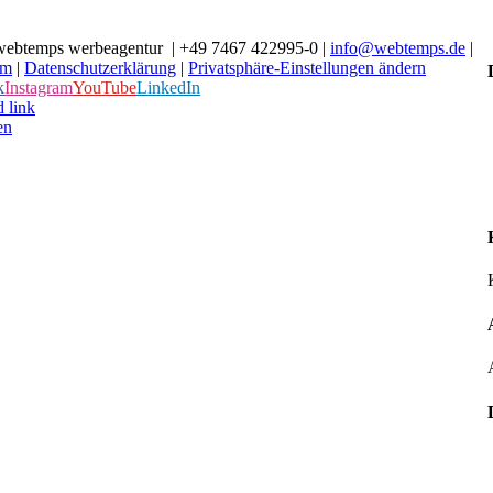
webtemps werbeagentur | +49 7467 422995-0 |
info@webtemps.de
|
um
|
Datenschutzerklärung
|
Privatsphäre-Einstellungen ändern
k
Instagram
YouTube
LinkedIn
 link
en