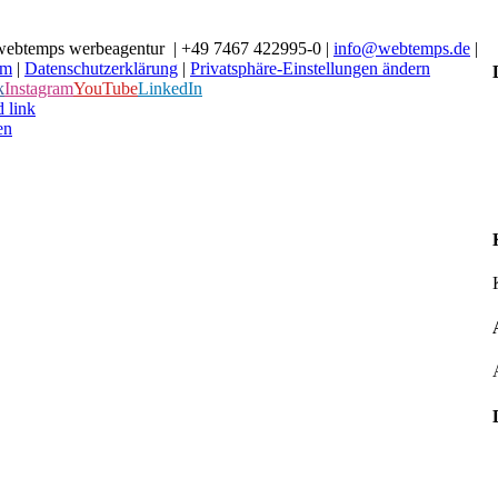
webtemps werbeagentur | +49 7467 422995-0 |
info@webtemps.de
|
um
|
Datenschutzerklärung
|
Privatsphäre-Einstellungen ändern
k
Instagram
YouTube
LinkedIn
 link
en