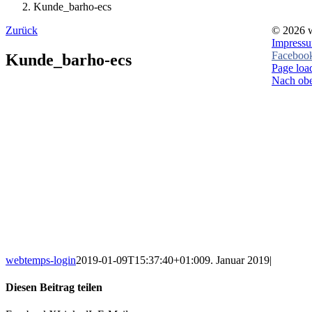
Kunde_barho-ecs
Zurück
©
2026 
Impress
Faceboo
Kunde_barho-ecs
Page load
Nach ob
webtemps-login
2019-01-09T15:37:40+01:00
9. Januar 2019
|
Diesen Beitrag teilen