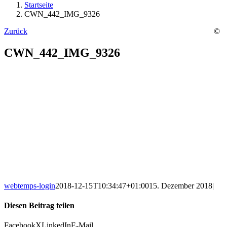
Startseite
CWN_442_IMG_9326
Zurück
©
CWN_442_IMG_9326
webtemps-login
2018-12-15T10:34:47+01:00
15. Dezember 2018
|
Diesen Beitrag teilen
Facebook
X
LinkedIn
E-Mail