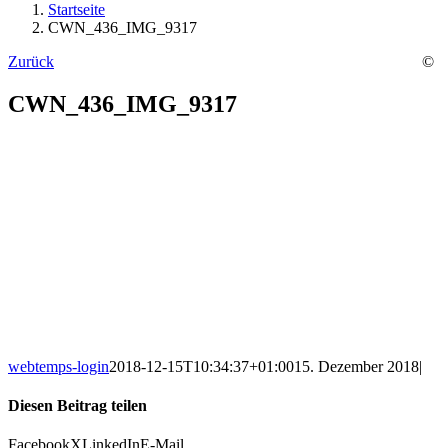
Startseite
CWN_436_IMG_9317
Zurück
©
CWN_436_IMG_9317
webtemps-login
2018-12-15T10:34:37+01:00
15. Dezember 2018
|
Diesen Beitrag teilen
Facebook
X
LinkedIn
E-Mail