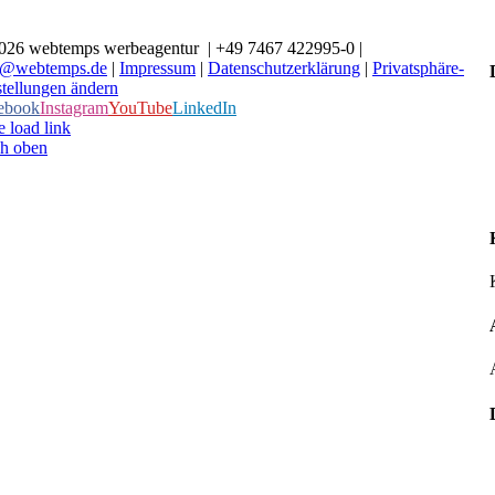
026 webtemps werbeagentur | +49 7467 422995-0 |
o@webtemps.de
|
Impressum
|
Datenschutzerklärung
|
Privatsphäre-
stellungen ändern
ebook
Instagram
YouTube
LinkedIn
 load link
h oben