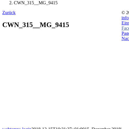
CWN_315__MG_9415
Zurück
©
2
inf
Ein
CWN_315__MG_9415
Fac
Page
Nac