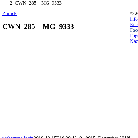
CWN_285__MG_9333
Zurück
©
2
inf
Ein
CWN_285__MG_9333
Fac
Page
Nac