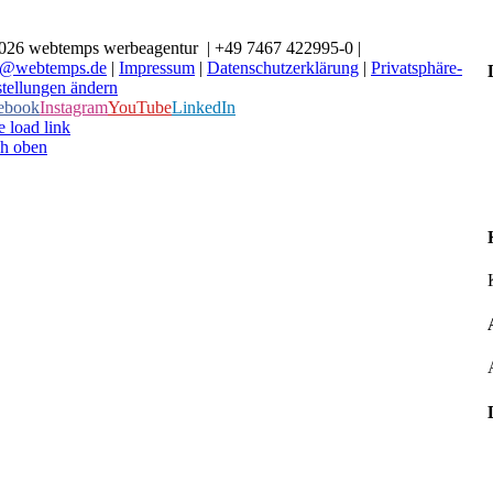
026 webtemps werbeagentur | +49 7467 422995-0 |
o@webtemps.de
|
Impressum
|
Datenschutzerklärung
|
Privatsphäre-
stellungen ändern
ebook
Instagram
YouTube
LinkedIn
 load link
h oben