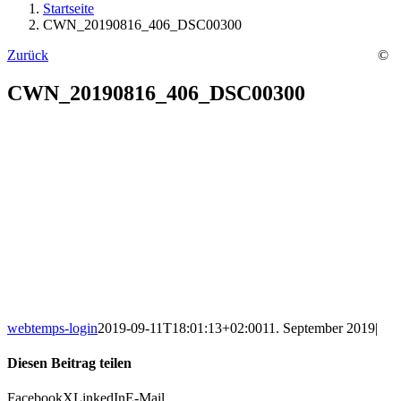
Startseite
CWN_20190816_406_DSC00300
Zurück
©
CWN_20190816_406_DSC00300
webtemps-login
2019-09-11T18:01:13+02:00
11. September 2019
|
Diesen Beitrag teilen
Facebook
X
LinkedIn
E-Mail