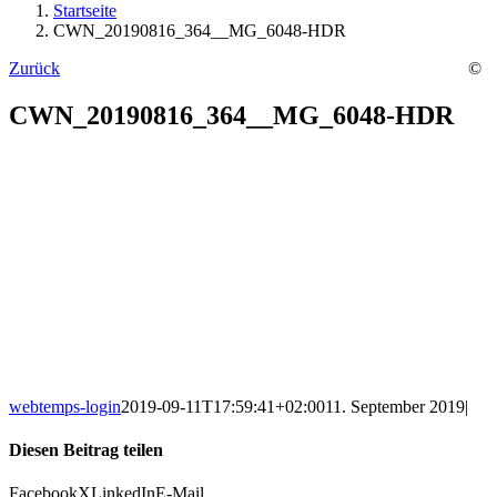
Startseite
CWN_20190816_364__MG_6048-HDR
Zurück
©
CWN_20190816_364__MG_6048-HDR
webtemps-login
2019-09-11T17:59:41+02:00
11. September 2019
|
Diesen Beitrag teilen
Facebook
X
LinkedIn
E-Mail