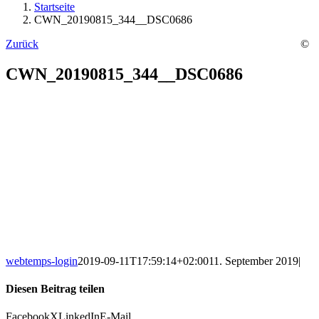
Startseite
CWN_20190815_344__DSC0686
Zurück
©
CWN_20190815_344__DSC0686
webtemps-login
2019-09-11T17:59:14+02:00
11. September 2019
|
Diesen Beitrag teilen
Facebook
X
LinkedIn
E-Mail