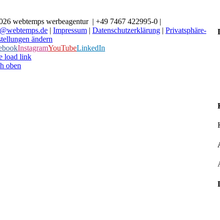
026 webtemps werbeagentur | +49 7467 422995-0 |
o@webtemps.de
|
Impressum
|
Datenschutzerklärung
|
Privatsphäre-
stellungen ändern
ebook
Instagram
YouTube
LinkedIn
 load link
h oben