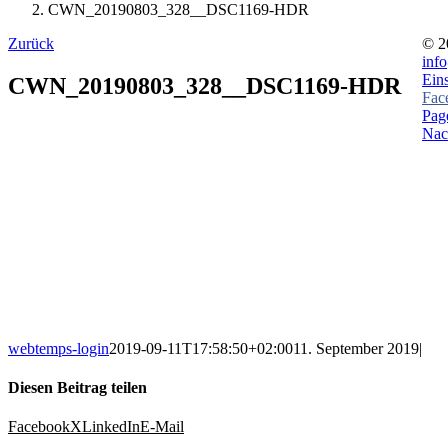
CWN_20190803_328__DSC1169-HDR
Zurück
©
2
inf
Ein
CWN_20190803_328__DSC1169-HDR
Fac
Page
Nac
webtemps-login
2019-09-11T17:58:50+02:00
11. September 2019
|
Diesen Beitrag teilen
Facebook
X
LinkedIn
E-Mail