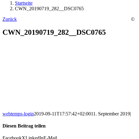
Startseite
CWN_20190719_282__DSC0765
Zurück
©
CWN_20190719_282__DSC0765
webtemps-login
2019-09-11T17:57:42+02:00
11. September 2019
|
Diesen Beitrag teilen
Facebook
X
LinkedIn
E-Mail