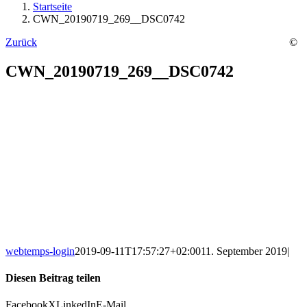
Startseite
CWN_20190719_269__DSC0742
Zurück
©
CWN_20190719_269__DSC0742
webtemps-login
2019-09-11T17:57:27+02:00
11. September 2019
|
Diesen Beitrag teilen
Facebook
X
LinkedIn
E-Mail