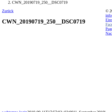
CWN_20190719_250__DSC0719
Zurück
©
2
inf
Ein
CWN_20190719_250__DSC0719
Fac
Page
Nac