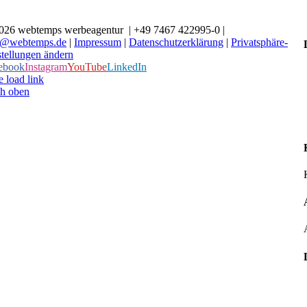
026 webtemps werbeagentur | +49 7467 422995-0 |
o@webtemps.de
|
Impressum
|
Datenschutzerklärung
|
Privatsphäre-
stellungen ändern
ebook
Instagram
YouTube
LinkedIn
 load link
h oben