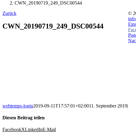
CWN_20190719_249_DSC00544
Zurück
©
2
inf
Ein
CWN_20190719_249_DSC00544
Fac
Page
Nac
webtemps-login
2019-09-11T17:57:01+02:00
11. September 2019
|
Diesen Beitrag teilen
Facebook
X
LinkedIn
E-Mail