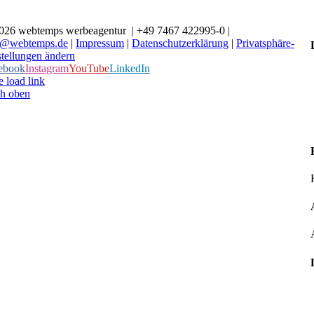
026 webtemps werbeagentur | +49 7467 422995-0 |
o@webtemps.de
|
Impressum
|
Datenschutzerklärung
|
Privatsphäre-
stellungen ändern
ebook
Instagram
YouTube
LinkedIn
 load link
h oben