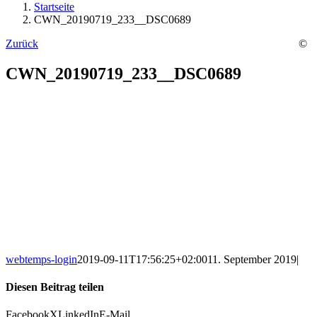
Startseite
CWN_20190719_233__DSC0689
Zurück
©
CWN_20190719_233__DSC0689
webtemps-login
2019-09-11T17:56:25+02:00
11. September 2019
|
Diesen Beitrag teilen
Facebook
X
LinkedIn
E-Mail