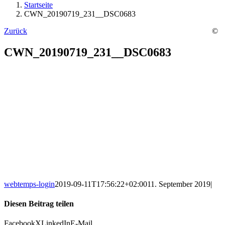
Startseite
CWN_20190719_231__DSC0683
Zurück
©
CWN_20190719_231__DSC0683
webtemps-login
2019-09-11T17:56:22+02:00
11. September 2019
|
Diesen Beitrag teilen
Facebook
X
LinkedIn
E-Mail