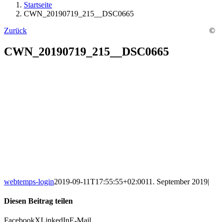
Startseite
CWN_20190719_215__DSC0665
Zurück
©
CWN_20190719_215__DSC0665
webtemps-login
2019-09-11T17:55:55+02:00
11. September 2019
|
Diesen Beitrag teilen
Facebook
X
LinkedIn
E-Mail