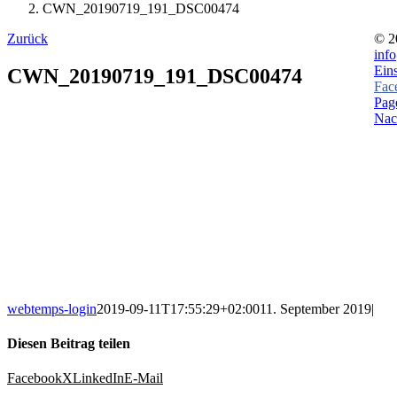
CWN_20190719_191_DSC00474
Zurück
©
2
inf
Ein
CWN_20190719_191_DSC00474
Fac
Page
Nac
webtemps-login
2019-09-11T17:55:29+02:00
11. September 2019
|
Diesen Beitrag teilen
Facebook
X
LinkedIn
E-Mail