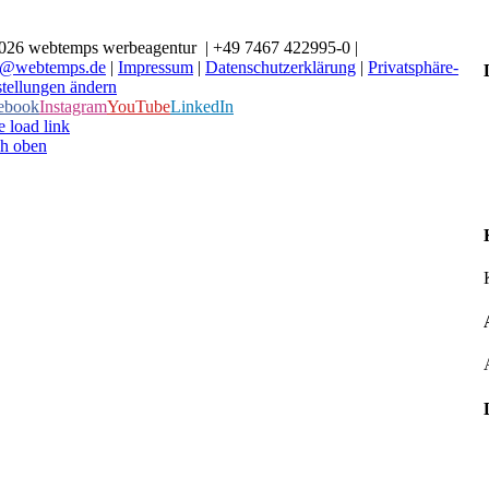
026 webtemps werbeagentur | +49 7467 422995-0 |
o@webtemps.de
|
Impressum
|
Datenschutzerklärung
|
Privatsphäre-
stellungen ändern
ebook
Instagram
YouTube
LinkedIn
 load link
h oben