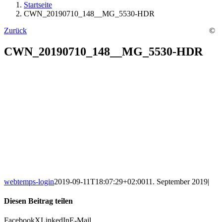
Startseite
CWN_20190710_148__MG_5530-HDR
Zurück
©
CWN_20190710_148__MG_5530-HDR
webtemps-login
2019-09-11T18:07:29+02:00
11. September 2019
|
Diesen Beitrag teilen
Facebook
X
LinkedIn
E-Mail