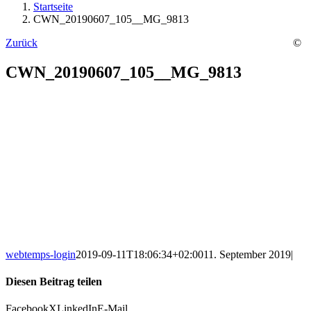
Startseite
CWN_20190607_105__MG_9813
Zurück
©
CWN_20190607_105__MG_9813
webtemps-login
2019-09-11T18:06:34+02:00
11. September 2019
|
Diesen Beitrag teilen
Facebook
X
LinkedIn
E-Mail