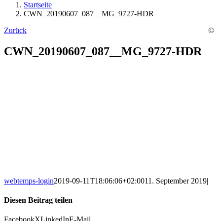
Startseite
CWN_20190607_087__MG_9727-HDR
Zurück
©
CWN_20190607_087__MG_9727-HDR
webtemps-login
2019-09-11T18:06:06+02:00
11. September 2019
|
Diesen Beitrag teilen
Facebook
X
LinkedIn
E-Mail