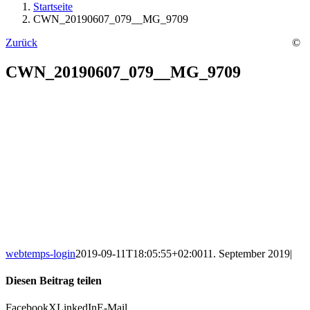
Startseite
CWN_20190607_079__MG_9709
Zurück
©
CWN_20190607_079__MG_9709
webtemps-login
2019-09-11T18:05:55+02:00
11. September 2019
|
Diesen Beitrag teilen
Facebook
X
LinkedIn
E-Mail