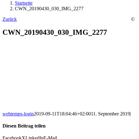
Startseite
CWN_20190430_030_IMG_2277
Zurück
©
CWN_20190430_030_IMG_2277
webtemps-login
2019-09-11T18:04:46+02:00
11. September 2019
|
Diesen Beitrag teilen
Facebook
X
LinkedIn
E-Mail