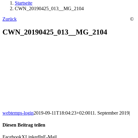
Startseite
CWN_20190425_013__MG_2104
Zurück
©
CWN_20190425_013__MG_2104
webtemps-login
2019-09-11T18:04:23+02:00
11. September 2019
|
Diesen Beitrag teilen
Facebook
X
LinkedIn
E-Mail