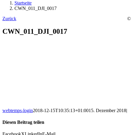
Startseite
CWN_011_DJI_0017
Zurück
©
CWN_011_DJI_0017
webtemps-login
2018-12-15T10:35:13+01:00
15. Dezember 2018
|
Diesen Beitrag teilen
Facebook
X
LinkedIn
E-Mail