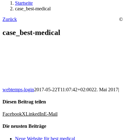
Startseite
case_best-medical
Zurück
©
case_best-medical
webtemps-login
2017-05-22T11:07:42+02:00
22. Mai 2017
|
Diesen Beitrag teilen
Facebook
X
LinkedIn
E-Mail
Die neusten Beiträge
Neue Website für best medical