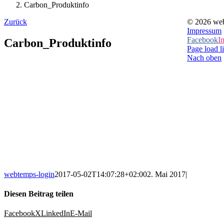
Carbon_Produktinfo
Zurück
©
2026 web
Impressum
Facebook
I
Carbon_Produktinfo
Page load l
Nach oben
webtemps-login
2017-05-02T14:07:28+02:00
2. Mai 2017
|
Diesen Beitrag teilen
Facebook
X
LinkedIn
E-Mail