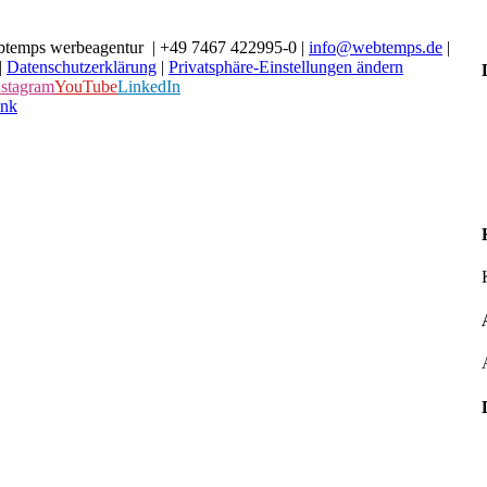
temps werbeagentur | +49 7467 422995-0 |
info@webtemps.de
|
|
Datenschutzerklärung
|
Privatsphäre-Einstellungen ändern
nstagram
YouTube
LinkedIn
ink