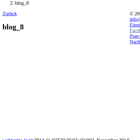
blog_8
Zurück
©
20
info
Eins
blog_8
Face
Page 
Nach