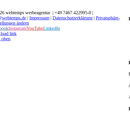
26 webtemps werbeagentur | +49 7467 422995-0 |
@webtemps.de
|
Impressum
|
Datenschutzerklärung
|
Privatsphäre-
tellungen ändern
book
Instagram
YouTube
LinkedIn
load link
 oben