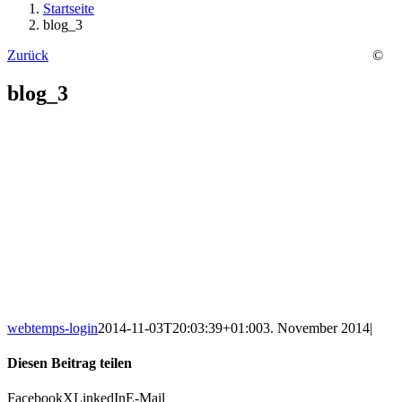
Startseite
blog_3
Zurück
©
blog_3
webtemps-login
2014-11-03T20:03:39+01:00
3. November 2014
|
Diesen Beitrag teilen
Facebook
X
LinkedIn
E-Mail