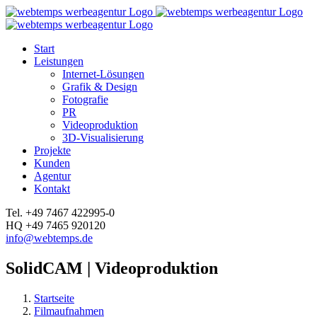
Zum
Inhalt
springen
Start
Leistungen
Internet-Lösungen
Grafik & Design
Fotografie
PR
Videoproduktion
3D-Visualisierung
Projekte
Kunden
Agentur
Kontakt
Facebook
Instagram
YouTube
LinkedIn
Tel. +49 7467 422995-0
HQ +49 7465 920120
info@webtemps.de
SolidCAM | Videoproduktion
Startseite
Filmaufnahmen