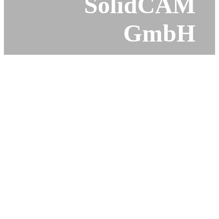
SolidCAM
GmbH