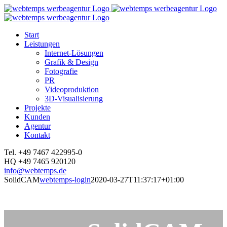
Zum
Inhalt
springen
Start
Leistungen
Internet-Lösungen
Grafik & Design
Fotografie
PR
Videoproduktion
3D-Visualisierung
Projekte
Kunden
Agentur
Kontakt
Facebook
Instagram
YouTube
LinkedIn
Tel. +49 7467 422995-0
HQ +49 7465 920120
info@webtemps.de
SolidCAM
webtemps-login
2020-03-27T11:37:17+01:00